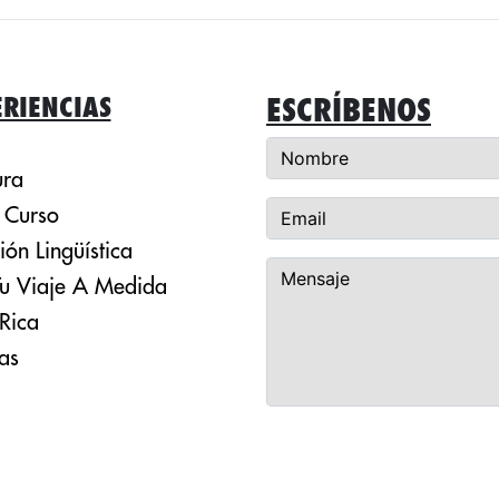
RIENCIAS
ESCRÍBENOS
ura
 Curso
ón Lingüística
u Viaje A Medida
Rica
as